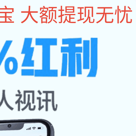
网站地图
在线留言
服务热线：
158-2081-0948
制造等
0769-87037929
耀世娱乐 中心
在线留言
人才招聘
联系耀世娱乐